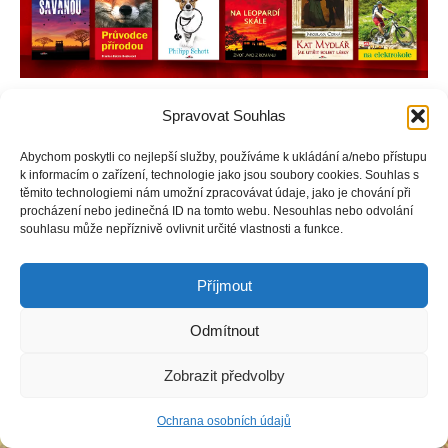
Spravovat Souhlas
Abychom poskytli co nejlepší služby, používáme k ukládání a/nebo přístupu
Copyright © Weiron Dynamics, s.r.o. |
Tvorba webových stránek
a
k informacím o zařízení, technologie jako jsou soubory cookies. Souhlas s
SEO
těmito technologiemi nám umožní zpracovávat údaje, jako je chování při
procházení nebo jedinečná ID na tomto webu. Nesouhlas nebo odvolání
souhlasu může nepříznivě ovlivnit určité vlastnosti a funkce.
Příjmout
Odmítnout
Zobrazit předvolby
Ochrana osobních údajů