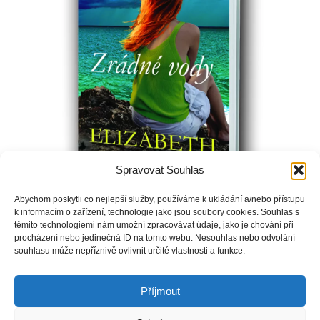
Spravovat Souhlas
Abychom poskytli co nejlepší služby, používáme k ukládání a/nebo přístupu
k informacím o zařízení, technologie jako jsou soubory cookies. Souhlas s
Po tragické ztrátě rodičů se Kate jen neochotně vrací k
těmito technologiemi nám umožní zpracovávat údaje, jako je chování při
procházení nebo jedinečná ID na tomto webu. Nesouhlas nebo odvolání
potápění, aby pomohla svému bratrovi zachránit rodinný
souhlasu může nepříznivě ovlivnit určité vlastnosti a funkce.
podnik, který se zabývá vyzvedáváním pokladů pohřbených
na mořském dně.
Příjmout