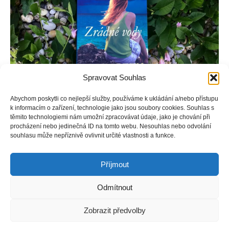
Spravovat Souhlas
Abychom poskytli co nejlepší služby, používáme k ukládání a/nebo přístupu
k informacím o zařízení, technologie jako jsou soubory cookies. Souhlas s
Po tragické ztrátě rodičů se Kate jen neochotně vrací k
těmito technologiemi nám umožní zpracovávat údaje, jako je chování při
procházení nebo jedinečná ID na tomto webu. Nesouhlas nebo odvolání
potápění, aby pomohla svému bratrovi zachránit rodinný
souhlasu může nepříznivě ovlivnit určité vlastnosti a funkce.
podnik, který se zabývá vyzvedáváním pokladů pohřbených
na mořském dně.
Příjmout
Odmítnout
Copyright © Weiron Dynamics, s.r.o. |
Tvorba webových stránek
a
Zobrazit předvolby
SEO