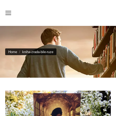
You are here:
Home
kniha-zrada-bile-ruze