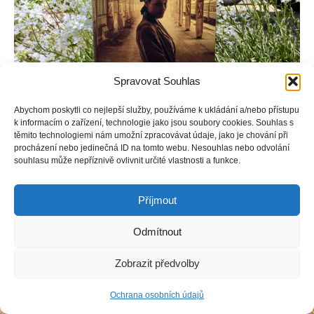
Spravovat Souhlas
Abychom poskytli co nejlepší služby, používáme k ukládání a/nebo přístupu
k informacím o zařízení, technologie jako jsou soubory cookies. Souhlas s
těmito technologiemi nám umožní zpracovávat údaje, jako je chování při
procházení nebo jedinečná ID na tomto webu. Nesouhlas nebo odvolání
Když bylo Natálii sedm let, uprchla spolu s rodiči před
souhlasu může nepříznivě ovlivnit určité vlastnosti a funkce.
Stalinovou krutovládou do Německa.
Příjmout
Odmítnout
Copyright © Weiron Dynamics, s.r.o. |
Tvorba webových stránek
a
SEO
Zobrazit předvolby
Ochrana osobních údajů