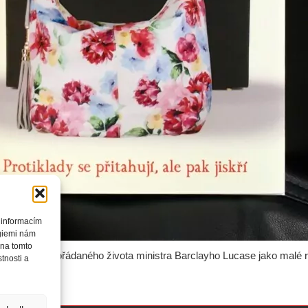
 informacím
ogiemi nám
 na tomto
vtrhne do spořádaného života ministra Barclayho Lucase jako malé 
tnosti a