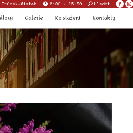
Search:
 Frýdek-Místek
8:00 - 15:30
Hledat
Faceb
I
 trailery
Galerie
Ke stažení
Kontakty
page
p
ailery
Galerie
Ke stažení
Kontakty
opens
o
in
in
new
n
windo
w