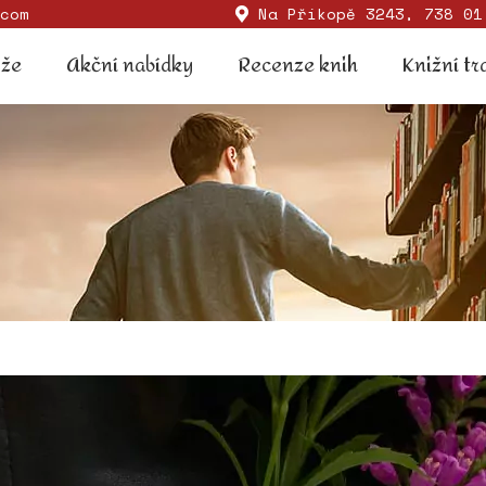
com
Na Příkopě 3243, 738 01
Soutěže
Akční nabídky
Recenze knih
Knižní
ěže
Akční nabídky
Recenze knih
Knižní tr