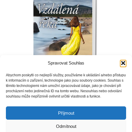
Spravovat Souhlas
Abychom poskytli co nejlepší služby, používáme k ukládání a/nebo přístupu
k informacím o zařízení, technologie jako jsou soubory cookies. Souhlas s
těmito technologiemi nám umožní zpracovávat údaje, jako je chování při
procházení nebo jedinečná ID na tomto webu. Nesouhlas nebo odvolání
Schallerovi a Newmanovi jsou odvěkými nepřáteli. Když se na
souhlasu může nepříznivě ovlivnit určité vlastnosti a funkce.
pozemku Schallerových najde lidská kostra, je zřejmé, že se
jedná o oběť odporného zločinu.
Příjmout
Odmítnout