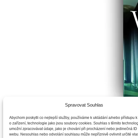
Spravovat Souhlas
Abychom poskytli co nejlepší služby, používáme k ukládání a/nebo přístupu k
o zařízení, technologie jako jsou soubory cookies. Souhlas s těmito technol
umožní zpracovávat údaje, jako je chování při procházení nebo jedinečná ID
Když se Steven Dunbar pustí do vyšetřování vraždy
webu. Nesouhlas nebo odvolání souhlasu může nepříznivě ovlivnit určité vlas