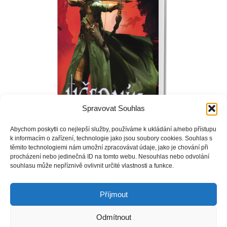
Spravovat Souhlas
Abychom poskytli co nejlepší služby, používáme k ukládání a/nebo přístupu
k informacím o zařízení, technologie jako jsou soubory cookies. Souhlas s
těmito technologiemi nám umožní zpracovávat údaje, jako je chování při
procházení nebo jedinečná ID na tomto webu. Nesouhlas nebo odvolání
Fletcher a jeho přátelé, pronásledovaní orckými šamany a
souhlasu může nepříznivě ovlivnit určité vlastnosti a funkce.
divokými démony, se musí stůj co stůj vrátit z území Aetheru
zpět do vlastního světa a ubránit ho před orckou hrozbou.
Příjmout
Odmítnout