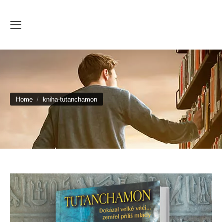
You are here:
Home
kniha-tutanchamon