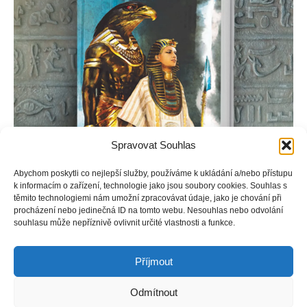
Spravovat Souhlas
Abychom poskytli co nejlepší služby, používáme k ukládání a/nebo přístupu
k informacím o zařízení, technologie jako jsou soubory cookies. Souhlas s
těmito technologiemi nám umožní zpracovávat údaje, jako je chování při
procházení nebo jedinečná ID na tomto webu. Nesouhlas nebo odvolání
Tutanchamona již od prvního nádechu obklopovala aura
souhlasu může nepříznivě ovlivnit určité vlastnosti a funkce.
zlověstné předtuchy. Přesto za svůj velmi krátký život dosáhl
vysokých cílů.
Příjmout
Odmítnout