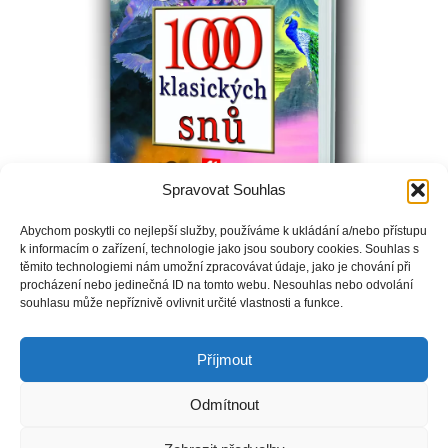
Spravovat Souhlas
Abychom poskytli co nejlepší služby, používáme k ukládání a/nebo přístupu
k informacím o zařízení, technologie jako jsou soubory cookies. Souhlas s
těmito technologiemi nám umožní zpracovávat údaje, jako je chování při
procházení nebo jedinečná ID na tomto webu. Nesouhlas nebo odvolání
souhlasu může nepříznivě ovlivnit určité vlastnosti a funkce.
Říká se, že sny nám umožňují porozumět sobě samým a
pomáhají odhalit naše utajované obavy.
Příjmout
Odmítnout
Copyright © Weiron Dynamics, s.r.o. |
Tvorba webových stránek
a