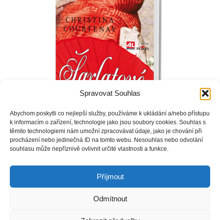
Spravovat Souhlas
Abychom poskytli co nejlepší služby, používáme k ukládání a/nebo přístupu
k informacím o zařízení, technologie jako jsou soubory cookies. Souhlas s
těmito technologiemi nám umožní zpracovávat údaje, jako je chování při
procházení nebo jedinečná ID na tomto webu. Nesouhlas nebo odvolání
souhlasu může nepříznivě ovlivnit určité vlastnosti a funkce.
Samuraj Taro zahrnuje Hannah, tajemnou cizinku s rusými
vlasy a zelenýma očima, přepychem a láskou.
Příjmout
Odmítnout
Copyright © Weiron Dynamics, s.r.o. |
Tvorba webových stránek
a