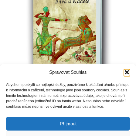
Spravovat Souhlas
Abychom poskytli co nejlepší služby, používáme k ukládání a/nebo přístupu
k informacím o zařízení, technologie jako jsou soubory cookies. Souhlas s
Egypt zažívá pod vládou urozeného faraona Ramsese
těmito technologiemi nám umožní zpracovávat údaje, jako je chování při
procházení nebo jedinečná ID na tomto webu. Nesouhlas nebo odvolání
neuvěřitelný rozmach. Schopný panovník rozšiřuje svá území
souhlasu může nepříznivě ovlivnit určité vlastnosti a funkce.
obchodem i bojem a neustálými vpády za hranice říše
vyprovokuje sousedské Chetity.
Příjmout