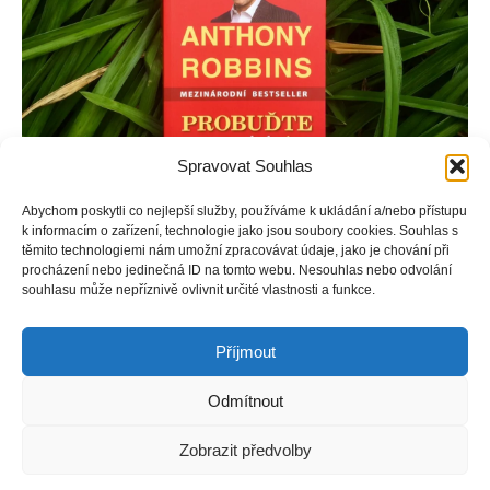
Spravovat Souhlas
Abychom poskytli co nejlepší služby, používáme k ukládání a/nebo přístupu
k informacím o zařízení, technologie jako jsou soubory cookies. Souhlas s
Přední odborník na osobní rozvoj a motivační řečník Anthony
těmito technologiemi nám umožní zpracovávat údaje, jako je chování při
procházení nebo jedinečná ID na tomto webu. Nesouhlas nebo odvolání
Robbins ukazuje, jak je možné a žádoucí ovlivnit emocionální,
souhlasu může nepříznivě ovlivnit určité vlastnosti a funkce.
finanční a duševní osud každého člověka a docílit tak
spokojenosti, která nás bude provázet po zbytek života.
Příjmout
Odmítnout
Copyright © Weiron Dynamics, s.r.o. |
Tvorba webových stránek
a
Zobrazit předvolby
SEO