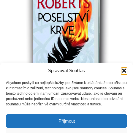
Spravovat Souhlas
Abychom poskytli co nejlepší služby, používáme k ukládání a/nebo přístupu
k informacím o zařízení, technologie jako jsou soubory cookies. Souhlas s
Lidé jsou hluboce zasaženi plíživou temnotou a spouští, kterou
těmito technologiemi nám umožní zpracovávat údaje, jako je chování při
procházení nebo jedinečná ID na tomto webu. Nesouhlas nebo odvolání
způsobil neznámý virus. Fallon vyrůstá ukrytá na farmě a
souhlasu může nepříznivě ovlivnit určité vlastnosti a funkce.
netuší, proč se právě ona stala terčem surových gangů a
fanatických skupin.
Příjmout