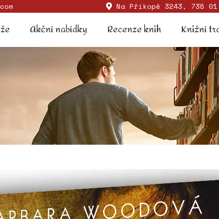
com
Na Příkopě 3243, 738 01
Soutěže
Akční nabídky
Recenze knih
Knižní
ěže
Akční nabídky
Recenze knih
Knižní tr