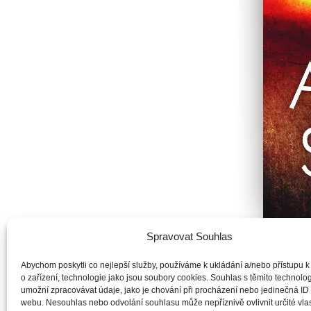
Spravovat Souhlas
Abychom poskytli co nejlepší služby, používáme k ukládání a/nebo přístupu k
o zařízení, technologie jako jsou soubory cookies. Souhlas s těmito technol
umožní zpracovávat údaje, jako je chování při procházení nebo jedinečná ID
Debora se vrací do exotického prostředí kávových plantáží v 
webu. Nesouhlas nebo odvolání souhlasu může nepříznivě ovlivnit určité vlas