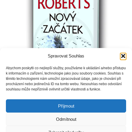
Spravovat Souhlas
Abychom poskytli co nejlepší služby, používáme k ukládání a/nebo přístupu
k informacím o zařízení, technologie jako jsou soubory cookies. Souhlas s
těmito technologiemi nám umožní zpracovávat údaje, jako je chování při
procházení nebo jedinečná ID na tomto webu. Nesouhlas nebo odvolání
souhlasu může nepříznivě ovlivnit určité vlastnosti a funkce.
Svět zachvátí záhadný virus. Nemoc propukla náhle a
rozsévá strach.
Příjmout
Odmítnout
Copyright © Weiron Dynamics, s.r.o. |
Tvorba webových stránek
a