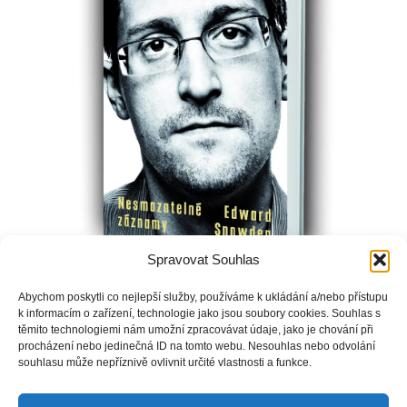
Spravovat Souhlas
V roce 2013 tehdy devětadvacetiletý Edward Snowden
Abychom poskytli co nejlepší služby, používáme k ukládání a/nebo přístupu
šokoval svět tím, když odhalil veřejnosti, že americká vláda
k informacím o zařízení, technologie jako jsou soubory cookies. Souhlas s
potají buduje systém ke shromažďování dat, jehož výsledkem
těmito technologiemi nám umožní zpracovávat údaje, jako je chování při
procházení nebo jedinečná ID na tomto webu. Nesouhlas nebo odvolání
měl být bezprecedentní způsob masového sledování, který se
souhlasu může nepříznivě ovlivnit určité vlastnosti a funkce.
dokáže vetřít do soukromého života každého člověka na
zemi.