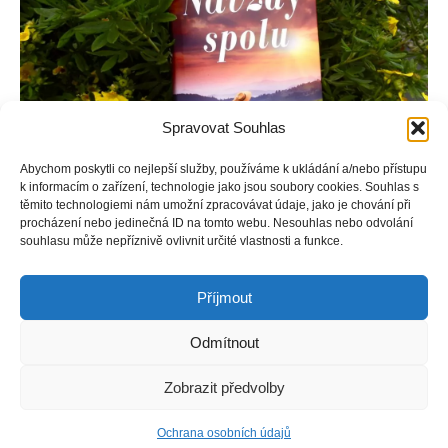
Spravovat Souhlas
Abychom poskytli co nejlepší služby, používáme k ukládání a/nebo přístupu
k informacím o zařízení, technologie jako jsou soubory cookies. Souhlas s
těmito technologiemi nám umožní zpracovávat údaje, jako je chování při
procházení nebo jedinečná ID na tomto webu. Nesouhlas nebo odvolání
Jackson Hastings se stejně jako jeho předkové věnuje
souhlasu může nepříznivě ovlivnit určité vlastnosti a funkce.
farmaření, ale stále ho to táhne do města. Z dědictví po
babičce si proto ve městě zřídí obchod a začne podnikat.
Příjmout
Odmítnout
Copyright © Weiron Dynamics, s.r.o. |
Tvorba webových stránek
a
Zobrazit předvolby
SEO
Ochrana osobních údajů