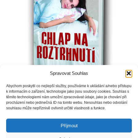
Spravovat Souhlas
Abychom poskytli co nejlepší služby, používáme k ukládání a/nebo přístupu
k informacím o zařízení, technologie jako jsou soubory cookies. Souhlas s
Nadšená budoucí maminka Emílie se na předporodním kurzu
těmito technologiemi nám umožní zpracovávat údaje, jako je chování při
procházení nebo jedinečná ID na tomto webu. Nesouhlas nebo odvolání
seznámí s podnikatelkou Leonií, které těhotenství úplně zničilo
souhlasu může nepříznivě ovlivnit určité vlastnosti a funkce.
plány. Ačkoliv jsou jako voda a oheň, padnou si do noty. Další
lekci mají absolvovat s tatínky svých dětí.
Příjmout