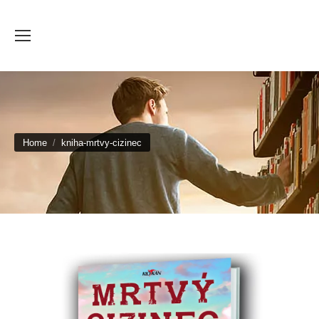
You are here:
Home
kniha-mrtvy-cizinec