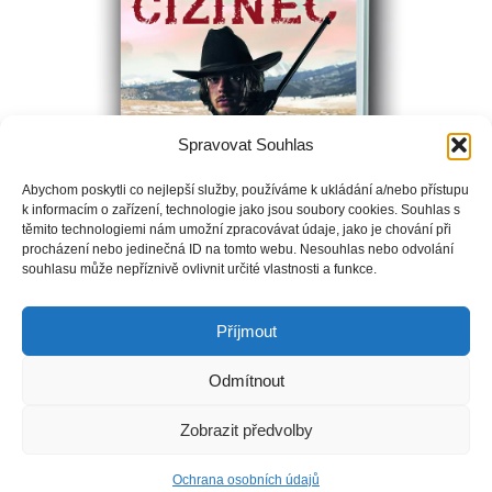
Spravovat Souhlas
Abychom poskytli co nejlepší služby, používáme k ukládání a/nebo přístupu
k informacím o zařízení, technologie jako jsou soubory cookies. Souhlas s
těmito technologiemi nám umožní zpracovávat údaje, jako je chování při
procházení nebo jedinečná ID na tomto webu. Nesouhlas nebo odvolání
souhlasu může nepříznivě ovlivnit určité vlastnosti a funkce.
Příjmout
Odmítnout
Copyright © Weiron Dynamics, s.r.o. |
Tvorba webových stránek
a
Zobrazit předvolby
SEO
Ochrana osobních údajů