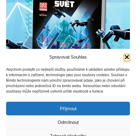
Spravovat Souhlas
Abychom poskytli co nejlepší služby, používáme k ukládání a/nebo přístupu
k informacím o zařízení, technologie jako jsou soubory cookies. Souhlas s
těmito technologiemi nám umožní zpracovávat údaje, jako je chování při
procházení nebo jedinečná ID na tomto webu. Nesouhlas nebo odvolání
souhlasu může nepříznivě ovlivnit určité vlastnosti a funkce.
Noční návštěva staveniště vynese Jakeovi, Tankovi a Emily
otravný trest. Musejí pomáhat v komunitním centru.
Příjmout
Odmítnout
Copyright © Weiron Dynamics, s.r.o. |
Tvorba webových stránek
a
Zobrazit předvolby