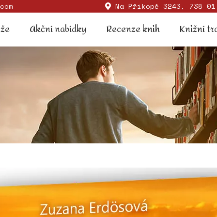
com
Na Příkopě 3243, 738 01
Soutěže
Akční nabídky
Recenze knih
Knižní
ěže
Akční nabídky
Recenze knih
Knižní tr