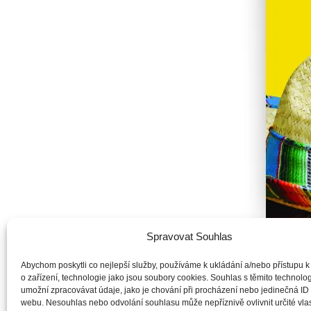
Spravovat Souhlas
Abychom poskytli co nejlepší služby, používáme k ukládání a/nebo přístupu k
o zařízení, technologie jako jsou soubory cookies. Souhlas s těmito technol
umožní zpracovávat údaje, jako je chování při procházení nebo jedinečná ID
Když jsem se před patnáct
webu. Nesouhlas nebo odvolání souhlasu může nepříznivě ovlivnit určité vlas