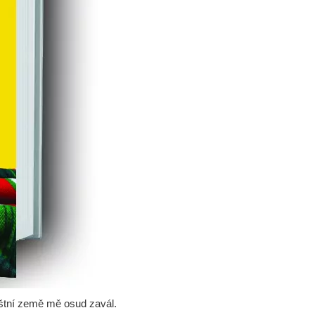
láštní země mě osud zavál.