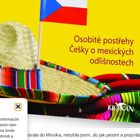
 informacím
ogiemi nám
 na tomto
i lety přistěhovala do Mexika, netušila jsem, do jak pestré a prazv
tnosti a