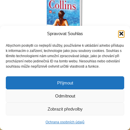
Spravovat Souhlas
Obálka knihy Krev není voda
Abychom poskytli co nejlepší služby, používáme k ukládání a/nebo přístupu
k informacím o zařízení, technologie jako jsou soubory cookies. Souhlas s
těmito technologiemi nám umožní zpracovávat údaje, jako je chování při
procházení nebo jedinečná ID na tomto webu. Nesouhlas nebo odvolání
souhlasu může nepříznivě ovlivnit určité vlastnosti a funkce.
Copyright © Weiron Dynamics, s.r.o. |
Tvorba webových stránek
a
SEO
Příjmout
Odmítnout
Zobrazit předvolby
Ochrana osobních údajů