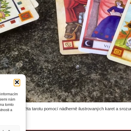
 informacím
ogiemi nám
 na tomto
ouzelného světa tarotu pomocí nádherně ilustrovaných karet a srozum
tnosti a