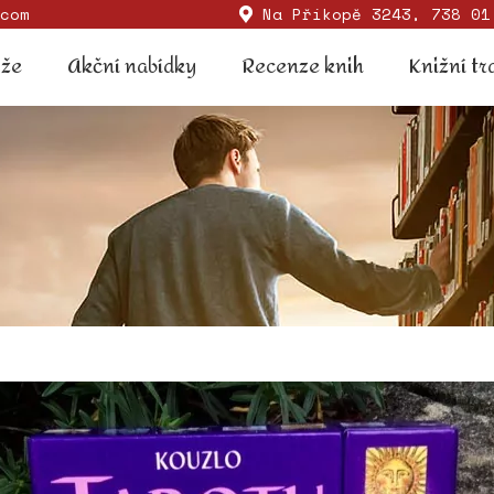
com
Na Příkopě 3243, 738 01
Soutěže
Akční nabídky
Recenze knih
Knižní
ěže
Akční nabídky
Recenze knih
Knižní tr