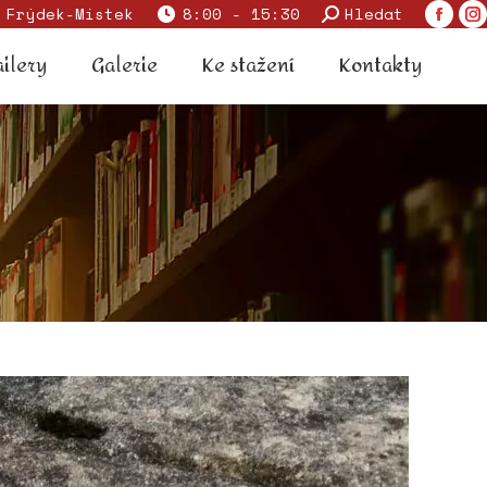
Search:
 Frýdek-Místek
8:00 - 15:30
Hledat
Faceb
I
 trailery
Galerie
Ke stažení
Kontakty
page
p
ailery
Galerie
Ke stažení
Kontakty
opens
o
in
in
new
n
windo
w