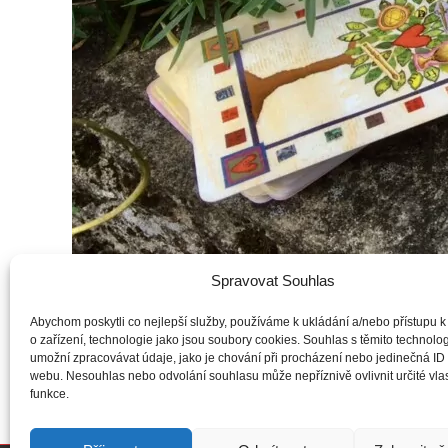
Spravovat Souhlas
Abychom poskytli co nejlepší služby, používáme k ukládání a/nebo přístupu k
o zařízení, technologie jako jsou soubory cookies. Souhlas s těmito technol
umožní zpracovávat údaje, jako je chování při procházení nebo jedinečná ID
Pronikněte do k
webu. Nesouhlas nebo odvolání souhlasu může nepříznivě ovlivnit určité vlas
funkce.