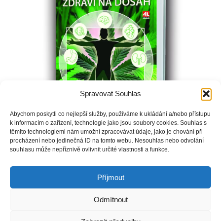
Spravovat Souhlas
Abychom poskytli co nejlepší služby, používáme k ukládání a/nebo přístupu
k informacím o zařízení, technologie jako jsou soubory cookies. Souhlas s
těmito technologiemi nám umožní zpracovávat údaje, jako je chování při
procházení nebo jedinečná ID na tomto webu. Nesouhlas nebo odvolání
souhlasu může nepříznivě ovlivnit určité vlastnosti a funkce.
Přínos konopí užívaného správným způsobem nelze už v
dnešní době nijak zpochybnit.
Příjmout
Odmítnout
Copyright © Weiron Dynamics, s.r.o. |
Tvorba webových stránek
a