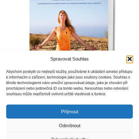
Spravovat Souhlas
Abychom poskytli co nejlepší služby, používáme k ukládání a/nebo přístupu
k informacím o zařízení, technologie jako jsou soubory cookies. Souhlas s
těmito technologiemi nám umožní zpracovávat údaje, jako je chování při
procházení nebo jedinečná ID na tomto webu. Nesouhlas nebo odvolání
souhlasu může nepříznivě ovlivnit určité vlastnosti a funkce.
Kniha Jóga pro zdraví vkládá do vašich rukou moc uzdravovat
a léčit – vaši duši, tělo i mysl!
Příjmout
Odmítnout
Copyright © Weiron Dynamics, s.r.o. |
Tvorba webových stránek
a