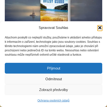
Spravovat Souhlas
Samotářskou výtvarnici Sashu pronásledují noční můry a nutí
Abychom poskytli co nejlepší služby, používáme k ukládání a/nebo přístupu
ji tvořit mimořádná díla. Zoufale se snaží pochopit ony vize a
k informacím o zařízení, technologie jako jsou soubory cookies. Souhlas s
hlavně, proč se jí neustále zjevuje záhadný cizinec.
těmito technologiemi nám umožní zpracovávat údaje, jako je chování při
procházení nebo jedinečná ID na tomto webu. Nesouhlas nebo odvolání
souhlasu může nepříznivě ovlivnit určité vlastnosti a funkce.
Příjmout
Copyright © Weiron Dynamics, s.r.o. |
Tvorba webových stránek
a
SEO
Odmítnout
Zobrazit předvolby
Ochrana osobních údajů