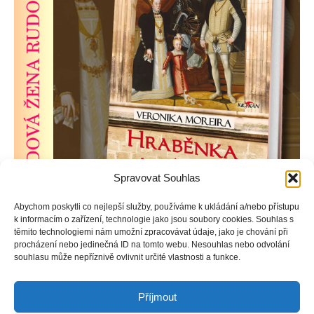
Spravovat Souhlas
Abychom poskytli co nejlepší služby, používáme k ukládání a/nebo přístupu
k informacím o zařízení, technologie jako jsou soubory cookies. Souhlas s
V době, kdy hraběnka Kateřina Stradová porodí císaři Rudolfu
těmito technologiemi nám umožní zpracovávat údaje, jako je chování při
procházení nebo jedinečná ID na tomto webu. Nesouhlas nebo odvolání
II. syna, přichází na dvůr výstřední alchymista Edward Kelley,
souhlasu může nepříznivě ovlivnit určité vlastnosti a funkce.
jehož osobní setkání s krásnou a inteligentní Kateřinou
nenechá chladným.
Příjmout