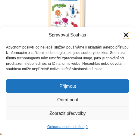
Spravovat Souhlas
Obálka knihy Učíme se malovat prsty
Abychom poskytli co nejlepší služby, používáme k ukládání a/nebo přístupu
k informacím o zařízení, technologie jako jsou soubory cookies. Souhlas s
těmito technologiemi nám umožní zpracovávat údaje, jako je chování při
procházení nebo jedinečná ID na tomto webu. Nesouhlas nebo odvolání
souhlasu může nepříznivě ovlivnit určité vlastnosti a funkce.
Copyright © Weiron Dynamics, s.r.o. |
Tvorba webových stránek
a
SEO
Příjmout
Odmítnout
Zobrazit předvolby
Ochrana osobních údajů