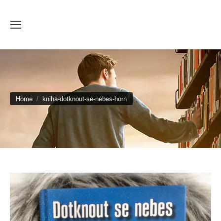
You are here:
Home
kniha-dotknout-se-nebes-horn