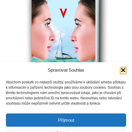
Spravovat Souhlas
Abychom poskytli co nejlepší služby, používáme k ukládání a/nebo přístupu
k informacím o zařízení, technologie jako jsou soubory cookies. Souhlas s
Iris a Summer jsou dvojčata nerozeznatelná na pohled, ale
těmito technologiemi nám umožní zpracovávat údaje, jako je chování při
procházení nebo jedinečná ID na tomto webu. Nesouhlas nebo odvolání
povahově naprosto rozdílná. Cynická právnička Iris je v
souhlasu může nepříznivě ovlivnit určité vlastnosti a funkce.
neustálém stínu své bezelstné sestry, která žije ve šťastném
manželství.
Příjmout