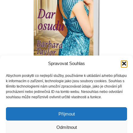
Spravovat Souhlas
Abychom poskytli co nejlepší služby, používáme k ukládání a/nebo přístupu
k informacím o zařízení, technologie jako jsou soubory cookies. Souhlas s
těmito technologiemi nám umožní zpracovávat údaje, jako je chování při
procházení nebo jedinečná ID na tomto webu. Nesouhlas nebo odvolání
Nad panstvím Cavendon se stahují válečná mračna. Zatímco
souhlasu může nepříznivě ovlivnit určité vlastnosti a funkce.
podnikavá Cecily využije války k prosperitě svého podniku,
Diedre zasvětí další roky práci pro britskou tajnou službu.
Příjmout
Odmítnout