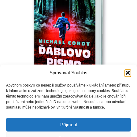
Spravovat Souhlas
Abychom poskytli co nejlepší služby, používáme k ukládání a/nebo přístupu
k informacím o zařízení, technologie jako jsou soubory cookies. Souhlas s
Geolog Ross má v životě vše a kromě toho čeká se svou
těmito technologiemi nám umožní zpracovávat údaje, jako je chování při
procházení nebo jedinečná ID na tomto webu. Nesouhlas nebo odvolání
krásnou manželkou Lauren prvního potomka. Když
souhlasu může nepříznivě ovlivnit určité vlastnosti a funkce.
akademička Lauren rozluští Voynichův rukopis, po staletí
opředený záhadami, ocitne se ve smrtelném nebezpečí.
Příjmout