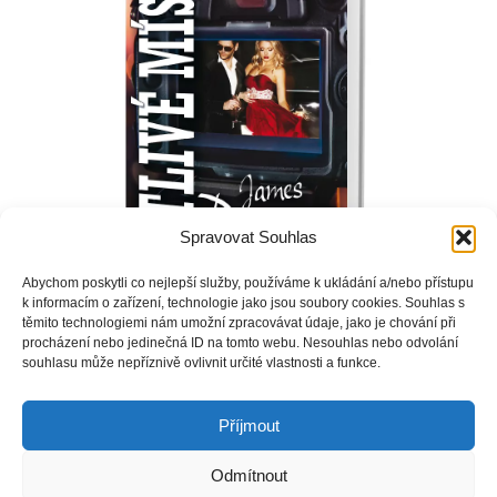
Spravovat Souhlas
Abychom poskytli co nejlepší služby, používáme k ukládání a/nebo přístupu
k informacím o zařízení, technologie jako jsou soubory cookies. Souhlas s
těmito technologiemi nám umožní zpracovávat údaje, jako je chování při
procházení nebo jedinečná ID na tomto webu. Nesouhlas nebo odvolání
Alex Cross tentokrát čelí problému, s jakým se v životě
souhlasu může nepříznivě ovlivnit určité vlastnosti a funkce.
nesetkal: je na smrt vyděšený, zoufalý a poprvé zažívá
bezmoc.
Příjmout
Odmítnout