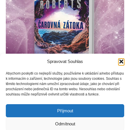
Spravovat Souhlas
Abychom poskytli co nejlepší služby, používáme k ukládání a/nebo přístupu
k informacím o zařízení, technologie jako jsou soubory cookies. Souhlas s
těmito technologiemi nám umožní zpracovávat údaje, jako je chování při
procházení nebo jedinečná ID na tomto webu. Nesouhlas nebo odvolání
Šest strážců spojilo síly, aby našli tři hvězdy, které ohrožují
souhlasu může nepříznivě ovlivnit určité vlastnosti a funkce.
osud všech světů. Annika pochází z moře a tam se taky musí
po završení jejich mise vrátit.
Příjmout
Odmítnout