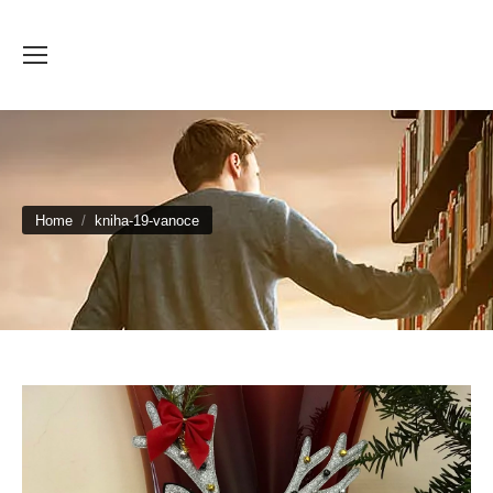
You are here:
Home
kniha-19-vanoce