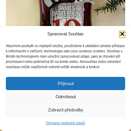
Spravovat Souhlas
Abychom poskytli co nejlepší služby, používáme k ukládání a/nebo přístupu
k informacím o zařízení, technologie jako jsou soubory cookies. Souhlas s
těmito technologiemi nám umožní zpracovávat údaje, jako je chování při
procházení nebo jedinečná ID na tomto webu. Nesouhlas nebo odvolání
Seržantka Lindsay Boxerová se chystá strávit svátky s
souhlasu může nepříznivě ovlivnit určité vlastnosti a funkce.
rodinou. Když ale dostane tip, že se v San Francisku na
Vánoce chystá loupež století, její plány se hroutí.
Příjmout
Odmítnout
Copyright © Weiron Dynamics, s.r.o. |
Tvorba webových stránek
a
Zobrazit předvolby
SEO
Ochrana osobních údajů