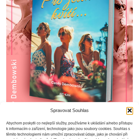
Spravovat Souhlas
Abychom poskytli co nejlepší služby, používáme k ukládání a/nebo přístupu
k informacím o zařízení, technologie jako jsou soubory cookies. Souhlas s
Liz si vzala svou první lásku a po letech zjistí, že ji manžel
těmito technologiemi nám umožní zpracovávat údaje, jako je chování při