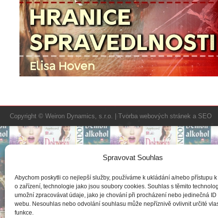
Copyright © Weiron Dynamics, s.r.o. |
Tvorba webových stránek
a
SEO
Spravovat Souhlas
Abychom poskytli co nejlepší služby, používáme k ukládání a/nebo přístupu k
o zařízení, technologie jako jsou soubory cookies. Souhlas s těmito technol
umožní zpracovávat údaje, jako je chování při procházení nebo jedinečná ID
webu. Nesouhlas nebo odvolání souhlasu může nepříznivě ovlivnit určité vlas
funkce.