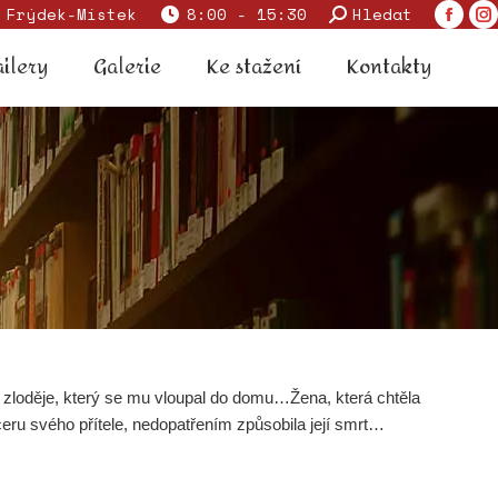
Search:
 Frýdek-Místek
8:00 - 15:30
Hledat
Faceb
I
 trailery
Galerie
Ke stažení
Kontakty
page
p
ailery
Galerie
Ke stažení
Kontakty
opens
o
in
in
new
n
windo
w
 zloděje, který se mu vloupal do domu…Žena, která chtěla
eru svého přítele, nedopatřením způsobila její smrt…