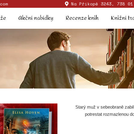
com
Na Příkopě 3243, 738 01
Soutěže
Akční nabídky
Recenze knih
Knižní
ěže
Akční nabídky
Recenze knih
Knižní tr
Starý muž v sebeobraně zabil
potrestat rozmazlenou dc