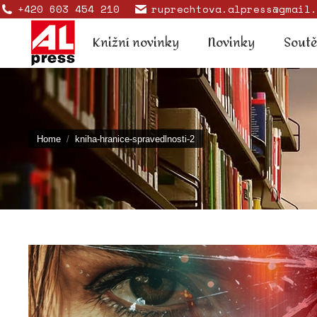
+420 603 454 210
ruprechtova.alpress@gmail.
Knižní novinky
Novinky
Knižní novinky
Novinky
Sout
You are here:
Home
kniha-hranice-spravedlnosti-2