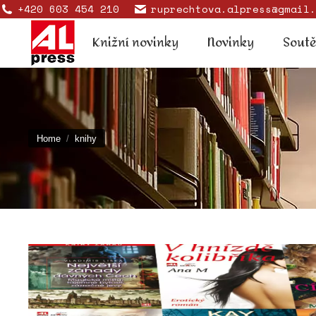
+420 603 454 210
ruprechtova.alpress@gmail.
Knižní novinky
Novinky
Knižní novinky
Novinky
Sout
You are here:
Home
knihy