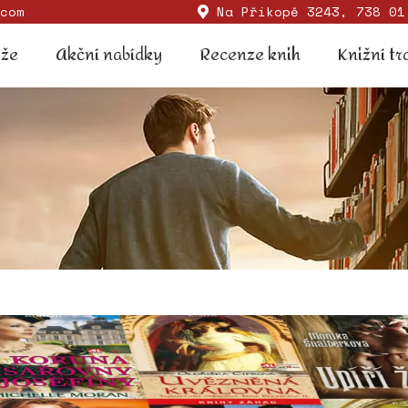
com
Na Příkopě 3243, 738 01
Soutěže
Akční nabídky
Recenze knih
Knižní
ěže
Akční nabídky
Recenze knih
Knižní tr