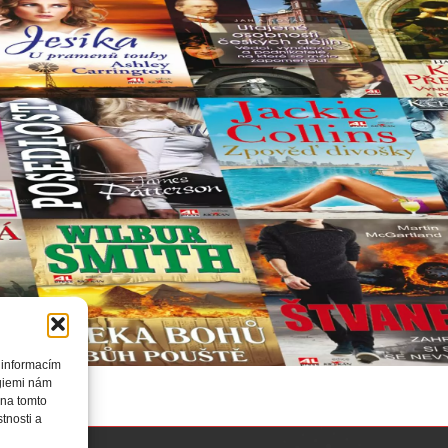
 informacím
ogiemi nám
 na tomto
tnosti a