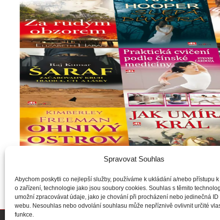
Spravovat Souhlas
Abychom poskytli co nejlepší služby, používáme k ukládání a/nebo přístupu k
o zařízení, technologie jako jsou soubory cookies. Souhlas s těmito technol
umožní zpracovávat údaje, jako je chování při procházení nebo jedinečná ID
webu. Nesouhlas nebo odvolání souhlasu může nepříznivě ovlivnit určité vlas
funkce.
Copyright © Weiron Dynamics, s.r.o. |
Tvorba webových stránek
a
SEO