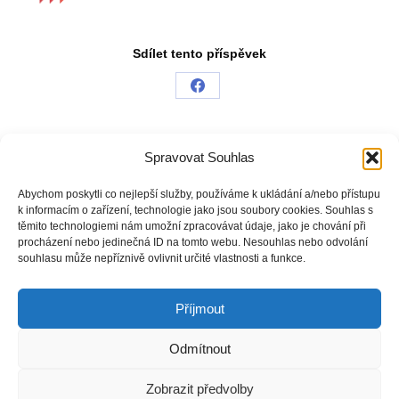
Sdílet tento příspěvek
Share
on
Facebook
Spravovat Souhlas
Jsme na sociálních sítích
Abychom poskytli co nejlepší služby, používáme k ukládání a/nebo přístupu
k informacím o zařízení, technologie jako jsou soubory cookies. Souhlas s
těmito technologiemi nám umožní zpracovávat údaje, jako je chování při
Facebook
procházení nebo jedinečná ID na tomto webu. Nesouhlas nebo odvolání
souhlasu může nepříznivě ovlivnit určité vlastnosti a funkce.
Instagram
Příjmout
Odmítnout
Copyright © Weiron Dynamics, s.r.o. |
Tvorba webových stránek
a
Zobrazit předvolby
SEO