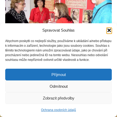
Spravovat Souhlas
Abychom poskytli co nejlepší služby, používáme k ukládání a/nebo přístupu
k informacím o zařízení, technologie jako jsou soubory cookies. Souhlas s
těmito technologiemi nám umožní zpracovávat údaje, jako je chování při
procházení nebo jedinečná ID na tomto webu. Nesouhlas nebo odvolání
Svět knihy 2016
souhlasu může nepříznivě ovlivnit určité vlastnosti a funkce.
autogramiáda Grezlová, Vernerová
Příjmout
Odmítnout
Copyright © Weiron Dynamics, s.r.o. |
Tvorba webových stránek
a
SEO
Zobrazit předvolby
Ochrana osobních údajů