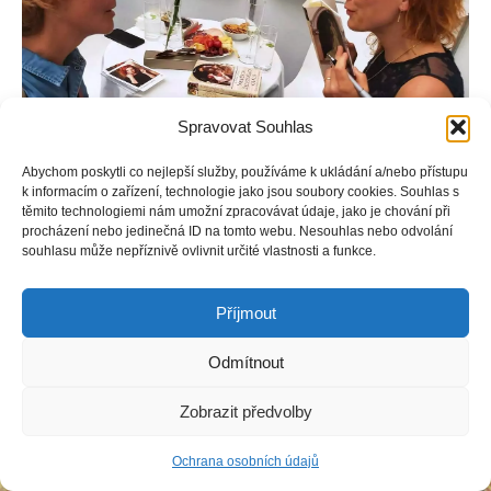
Spravovat Souhlas
Abychom poskytli co nejlepší služby, používáme k ukládání a/nebo přístupu
k informacím o zařízení, technologie jako jsou soubory cookies. Souhlas s
těmito technologiemi nám umožní zpracovávat údaje, jako je chování při
procházení nebo jedinečná ID na tomto webu. Nesouhlas nebo odvolání
souhlasu může nepříznivě ovlivnit určité vlastnosti a funkce.
Copyright © Weiron Dynamics, s.r.o. |
Tvorba webových stránek
a
Příjmout
SEO
Odmítnout
Zobrazit předvolby
Ochrana osobních údajů