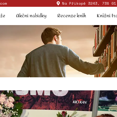
com
Na Příkopě 3243, 738 01
Soutěže
Akční nabídky
Recenze knih
Knižní
ěže
Akční nabídky
Recenze knih
Knižní tr