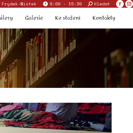
Search:
 Frýdek-Místek
8:00 - 15:30
Hledat
Faceb
I
 trailery
Galerie
Ke stažení
Kontakty
page
p
ailery
Galerie
Ke stažení
Kontakty
opens
o
in
in
new
n
windo
w