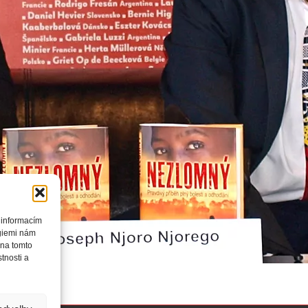
 informacím
ogiemi nám
 na tomto
tnosti a