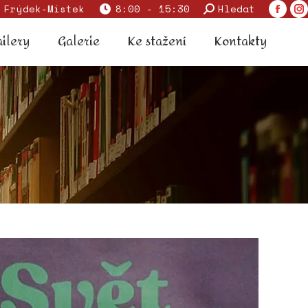
Search:
 Frýdek-Místek
8:00 - 15:30
Hledat
Faceb
I
 trailery
Galerie
Ke stažení
Kontakty
page
p
ailery
Galerie
Ke stažení
Kontakty
opens
o
in
in
new
n
windo
w