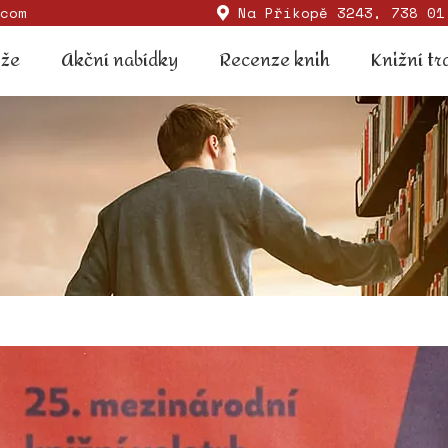
com
Na Příkopě 3243, 738 01
Soutěže
Akční nabídky
Recenze knih
Knižní
ěže
Akční nabídky
Recenze knih
Knižní tr