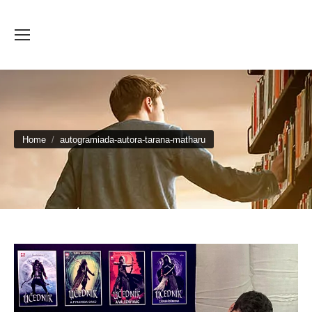
You are here:
Home
autogramiada-autora-tarana-matharu