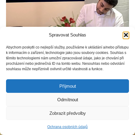
Spravovat Souhlas
Abychom poskytli co nejlepší služby, používáme k ukládání a/nebo přístupu
k informacím o zařízení, technologie jako jsou soubory cookies. Souhlas s
těmito technologiemi nám umožní zpracovávat údaje, jako je chování při
procházení nebo jedinečná ID na tomto webu. Nesouhlas nebo odvolání
souhlasu může nepříznivě ovlivnit určité vlastnosti a funkce.
Příjmout
Copyright © Weiron Dynamics, s.r.o. |
Tvorba webových stránek
a
SEO
Odmítnout
Zobrazit předvolby
Ochrana osobních údajů