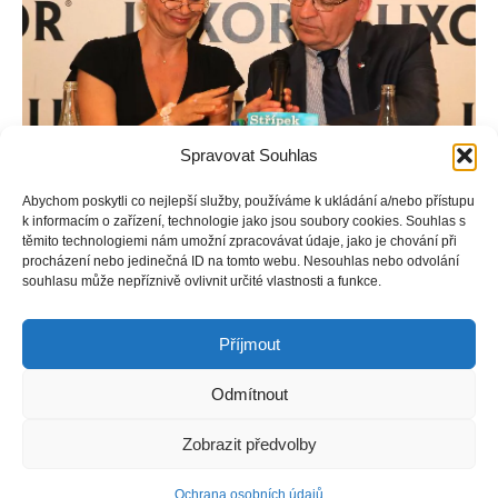
Spravovat Souhlas
Abychom poskytli co nejlepší služby, používáme k ukládání a/nebo přístupu
k informacím o zařízení, technologie jako jsou soubory cookies. Souhlas s
těmito technologiemi nám umožní zpracovávat údaje, jako je chování při
procházení nebo jedinečná ID na tomto webu. Nesouhlas nebo odvolání
Křest knihy Střípek Malachitu od Zdeňka Hanky v Paláci knih
souhlasu může nepříznivě ovlivnit určité vlastnosti a funkce.
Luxor (Václavské náměstí Praha). Knihu pokřtila Vanda
Károlyi.
Příjmout
Odmítnout
Copyright © Weiron Dynamics, s.r.o. |
Tvorba webových stránek
a
Zobrazit předvolby
SEO
Ochrana osobních údajů