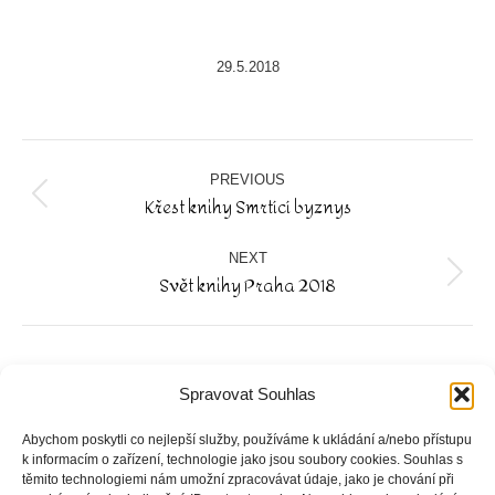
29.5.2018
Album
navigation
PREVIOUS
Křest knihy Smrtící byznys
Previous
album:
NEXT
Svět knihy Praha 2018
Next
album:
Spravovat Souhlas
Jsme na sociálních sítích
Abychom poskytli co nejlepší služby, používáme k ukládání a/nebo přístupu
k informacím o zařízení, technologie jako jsou soubory cookies. Souhlas s
těmito technologiemi nám umožní zpracovávat údaje, jako je chování při
Facebook