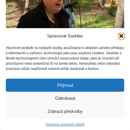
Spravovat Souhlas
Abychom poskytli co nejlepší služby, používáme k ukládání a/nebo přístupu
k informacím o zařízení, technologie jako jsou soubory cookies. Souhlas s
těmito technologiemi nám umožní zpracovávat údaje, jako je chování při
procházení nebo jedinečná ID na tomto webu. Nesouhlas nebo odvolání
souhlasu může nepříznivě ovlivnit určité vlastnosti a funkce.
Křest knihy Obři, trpaslíci, vodníci a skryté poklady autora
Davida Růžičky.
Příjmout
Odmítnout
Copyright © Weiron Dynamics, s.r.o. |
Tvorba webových stránek
a
Zobrazit předvolby
SEO
Ochrana osobních údajů