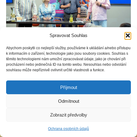
Spravovat Souhlas
Abychom poskytli co nejlepší služby, používáme k ukládání a/nebo přístupu
k informacím o zařízení, technologie jako jsou soubory cookies. Souhlas s
těmito technologiemi nám umožní zpracovávat údaje, jako je chování při
procházení nebo jedinečná ID na tomto webu. Nesouhlas nebo odvolání
souhlasu může nepříznivě ovlivnit určité vlastnosti a funkce.
Copyright © Weiron Dynamics, s.r.o. |
Tvorba webových stránek
a
SEO
Příjmout
Odmítnout
Zobrazit předvolby
Ochrana osobních údajů