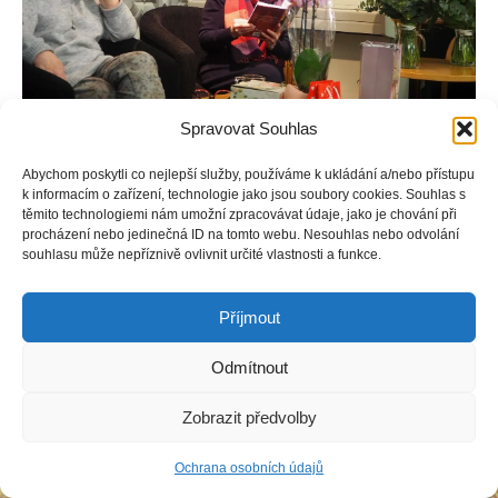
Spravovat Souhlas
Abychom poskytli co nejlepší služby, používáme k ukládání a/nebo přístupu
k informacím o zařízení, technologie jako jsou soubory cookies. Souhlas s
těmito technologiemi nám umožní zpracovávat údaje, jako je chování při
Copyright © Weiron Dynamics, s.r.o. |
Tvorba webových stránek
a
procházení nebo jedinečná ID na tomto webu. Nesouhlas nebo odvolání
souhlasu může nepříznivě ovlivnit určité vlastnosti a funkce.
SEO
Příjmout
Odmítnout
Zobrazit předvolby
Ochrana osobních údajů